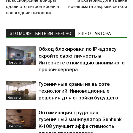
Новосибирские доноры
В Екатеринбурге здание
сдали сто литров крови в
военкомата закрыли сеткой
новогодние выходные
ЭТО МОЖЕТ БЫТЬ ИНТЕРЕСНО
ЕЩЕ ОТ АВТОРА
Обход блокировки по IP-адресу:
скройте свою личность в
Интернете с помощью анонимного
Новости
прокси-сервера
Гусеничные краны на высоте
технологий: Инновационные
решения для стройки будущего
Новости
Оптимизация труда: как
гусеничный манипулятор Sunhunk
K-108 улучшит эффективность
Новости
вашего производства