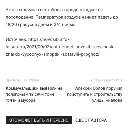
Уже с седьмого сентября в городе ожидается
похолодание. Температура воздуха начнет падать до
18/20 градусов днем и 3/4 ночью.
Источник: https://novosib.info-
leisure.ru/2021/09/03/chto-zhdet-novosibircev-posle-
zharkix-vyxodnyx-sinoptiki-sostavili-prognoz/
Предыдущая статья
Следующая статья
Коммунальщики вывезли на
Алексей Орлов поручил
полигоны 4 тысячи тонн
приступить к строительству
грязи и мусора
улицы Чкалова
ЭТО МОЖЕТ БЫТЬ ИНТЕРЕСНО
ЕЩЕ ОТ АВТОРА