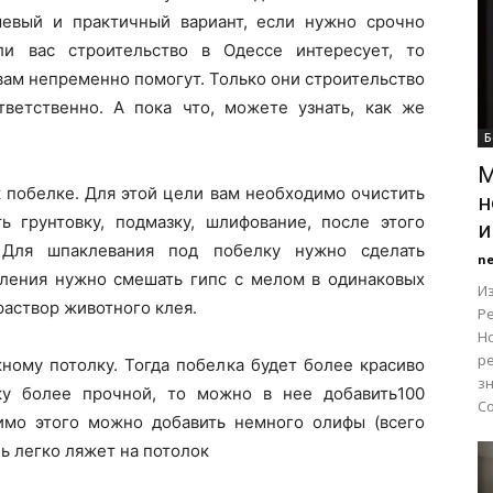
шевый и практичный вариант, если нужно срочно
ли вас строительство в Одессе интересует, то
вам непременно помогут. Только они строительство
ветственно. А пока что, можете узнать, как же
Б
М
к побелке. Для этой цели вам необходимо очистить
н
ть грунтовку, подмазку, шлифование, после этого
и
Для шпаклевания под побелку нужно сделать
n
вления нужно смешать гипс с мелом в одинаковых
Из
раствор животного клея.
Р
Н
ре
ному потолку. Тогда побелка будет более красиво
з
ску более прочной, то можно в нее добавить100
С
имо этого можно добавить немного олифы (всего
нь легко ляжет на потолок