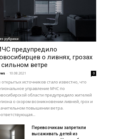
ез рубрики
ЧС предупредило
овосибирцев о ливнях, грозах
 сильном ветре
ews
-
10.08.2021
0
 открытых источников стало известно, что
егиональное управление МЧС по
овосибирской области предупредило жителей
гиона о скором возникновении ливней, грох и
начительном повышении ветра.
оответствующая...
Перевозчикам запретили
высаживать детей из