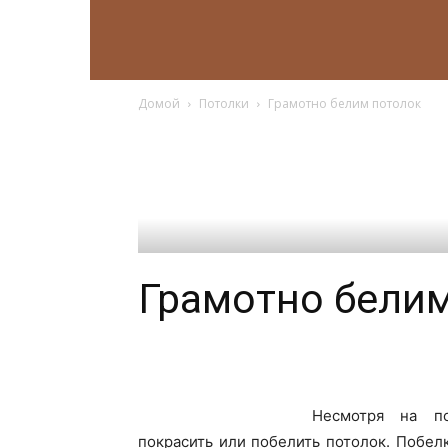
Домой
Потолки
Грамотно белим потолок
Грамотно бели
Несмотря на по
покрасить или побелить потолок. Побел