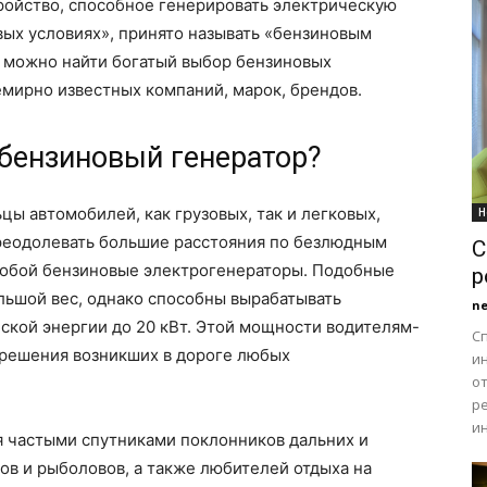
ройство, способное генерировать электрическую
вых условиях», принято называть «бензиновым
можно найти богатый выбор бензиновых
емирно известных компаний, марок, брендов.
 бензиновый генератор?
цы автомобилей, как грузовых, так и легковых,
Н
реодолевать большие расстояния по безлюдным
С
 собой бензиновые электрогенераторы. Подобные
р
льшой вес, однако способны вырабатывать
n
ской энергии до 20 кВт. Этой мощности водителям-
С
решения возникших в дороге любых
и
о
р
ин
 частыми спутниками поклонников дальних и
ов и рыболовов, а также любителей отдыха на