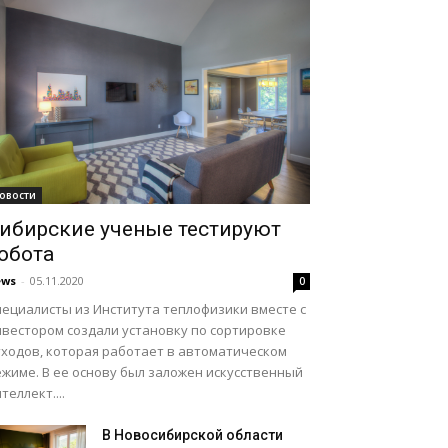
овости
ибирские ученые тестируют
обота
ews
-
05.11.2020
0
пециалисты из Института теплофизики вместе с
нвестором создали установку по сортировке
тходов, которая работает в автоматическом
ежиме. В ее основу был заложен искусственный
теллект....
В Новосибирской области