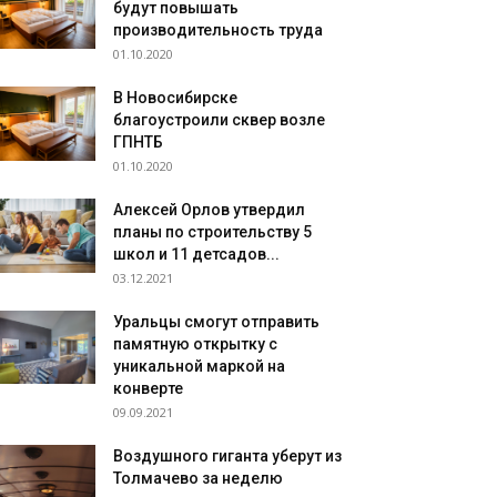
будут повышать
производительность труда
01.10.2020
В Новосибирске
благоустроили сквер возле
ГПНТБ
01.10.2020
Алексей Орлов утвердил
планы по строительству 5
школ и 11 детсадов...
03.12.2021
Уральцы смогут отправить
памятную открытку с
уникальной маркой на
конверте
09.09.2021
Воздушного гиганта уберут из
Толмачево за неделю