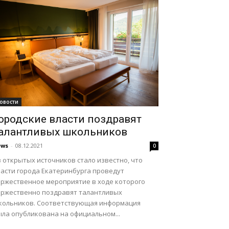
овости
ородские власти поздравят
алантливых школьников
ews
-
08.12.2021
0
 открытых источников стало известно, что
ласти города Екатеринбурга проведут
оржественное мероприятие в ходе которого
оржественно поздравят талантливых
кольников. Соответствующая информация
ыла опубликована на официальном...