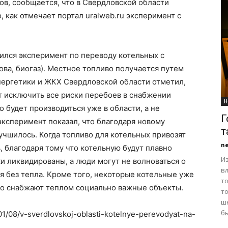
ов, сообщается, что в Свердловской области
 как отмечает портал uralweb.ru эксперимент с
ился эксперимент по переводу котельных с
ова, биогаз). Местное топливо получается путем
нергетики и ЖКХ Свердловской области отметил,
т исключить все риски перебоев в снабжении
Н
 будет производиться уже в области, а не
Г
 эксперимент показал, что благодаря новому
т
чшилось. Когда топливо для котельных привозят
n
, благодаря тому что котельную будут плавно
Из
и ликвидированы, а люди могут не волноваться о
в
ся без тепла. Кроме того, некоторые котельные уже
т
но снабжают теплом социально важные объекты.
т
ш
б
/01/08/v-sverdlovskoj-oblasti-kotelnye-perevodyat-na-