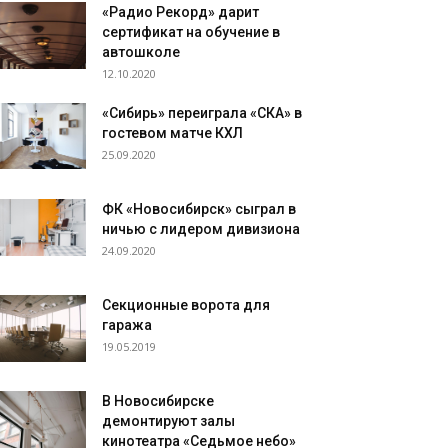
«Радио Рекорд» дарит
сертификат на обучение в
автошколе
12.10.2020
«Сибирь» переиграла «СКА» в
гостевом матче КХЛ
25.09.2020
ФК «Новосибирск» сыграл в
ничью с лидером дивизиона
24.09.2020
Секционные ворота для
гаража
19.05.2019
В Новосибирске
демонтируют залы
кинотеатра «Седьмое небо»