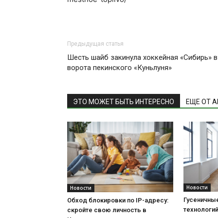
Предыдущая статья
Шесть шайб закинула хоккейная «Сибирь» в
ворота пекинского «Куньлуня»
ЭТО МОЖЕТ БЫТЬ ИНТЕРЕСНО
ЕЩЕ ОТ 
Новости
Новости
Гусеничны
Обход блокировки по IP-адресу:
технологи
скройте свою личность в