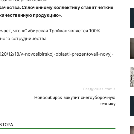
качества. Сплоченному коллективу ставят четкие
ь качественную продукцию
».
чает, что «Сибирская Тройка» является 100%
ого сотрудничества.
020/12/18/v-novosibirskoj-oblasti-prezentovali-novyj-
Следующая статья
Новосибирск закупит снегоуборочную
технику
АВТОРА