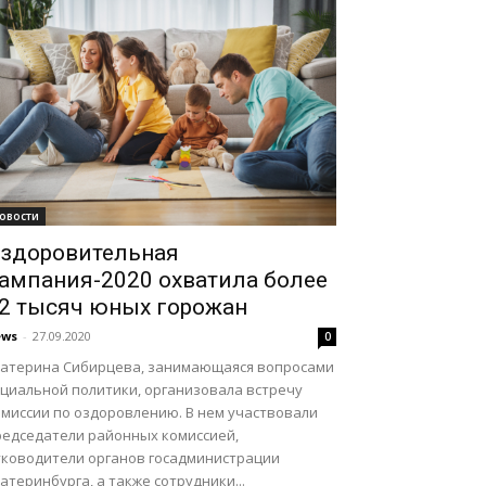
овости
здоровительная
ампания-2020 охватила более
2 тысяч юных горожан
ews
-
27.09.2020
0
катерина Сибирцева, занимающаяся вопросами
оциальной политики, организовала встречу
омиссии по оздоровлению. В нем участвовали
редседатели районных комиссией,
уководители органов госадминистрации
атеринбурга, а также сотрудники...