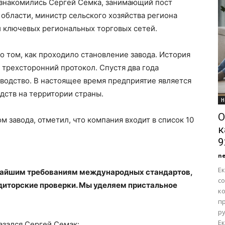
знакомились Сергей Семка, занимающий пост
области, министр сельского хозяйства региона
и ключевых региональных торговых сетей.
о том, как проходило становление завода. История
н трехсторонний протокол. Спустя два года
водство. В настоящее время предприятие является
дств на территории страны.
Н
О
 завода, отметил, что компания входит в список 10
к
9
n
Е
чайшим требованиям международных стандартов,
с
диторские проверки. Мы уделяем пристальное
к
п
р
Ек
азался Сергей Семак: