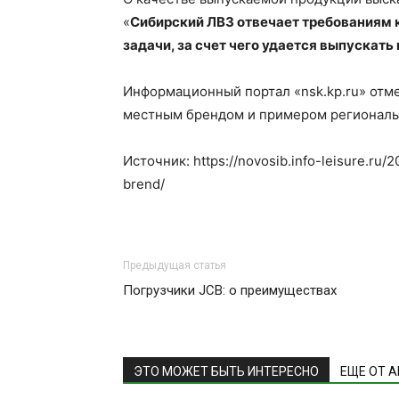
«
Сибирский ЛВЗ отвечает требованиям 
задачи, за счет чего удается выпускат
Информационный портал «nsk.kp.ru» отме
местным брендом и примером региональн
Источник: https://novosib.info-leisure.ru/2
brend/
Предыдущая статья
Погрузчики JCB: о преимуществах
ЭТО МОЖЕТ БЫТЬ ИНТЕРЕСНО
ЕЩЕ ОТ 