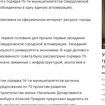
 что порядка 15-ти муниципалитетов Свердловской
 объединены в одну единую агломерацию.
ликована на официальном интернет ресурсе города
 в первой половине дня прошли первые заседания
Свердловской городской агломерации. Заседания
С
альского университета экономики. В ходе делового
У
рованного совета было рассмотрено порядка 70-
г
иначе связанные с инфраструктурой, экологией и
п
m
В
тие порядка 14-ти муниципалитетов региона.
п
предложения по 70 проектам развития
ус
строительства жилья. Начальник Департамента
з
инбурга Алексей Прядеин предложил выделить из
ус
ть решение организационных вопросов или