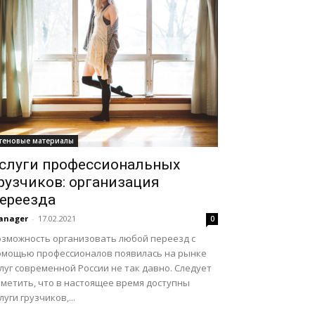
теновые материалы
слуги профессиональных
рузчиков: организация
ереезда
anager
-
17.02.2021
0
озможность организовать любой переезд с
омощью профессионалов появилась на рынке
луг современной России не так давно. Следует
аметить, что в настоящее время доступны
луги грузчиков,...