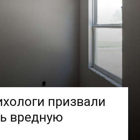
ихологи призвали
ть вредную