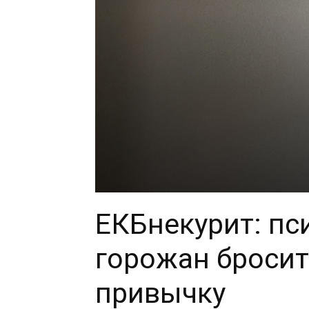
ЕКБнекурит: пс
горожан броси
привычку