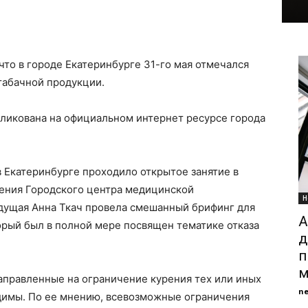
что в городе Екатеринбурге 31-го мая отмечался
табачной продукции.
ликована на официальном интернет ресурсе города
 в Екатеринбурге проходило открытое занятие в
рения Городского центра медицинской
Н
едущая Анна Ткач провела смешанный брифинг для
А
рый был в полной мере посвящен тематике отказа
д
п
м
направленные на ограничение курения тех или иных
n
одимы. По ее мнению, всевозможные ограничения