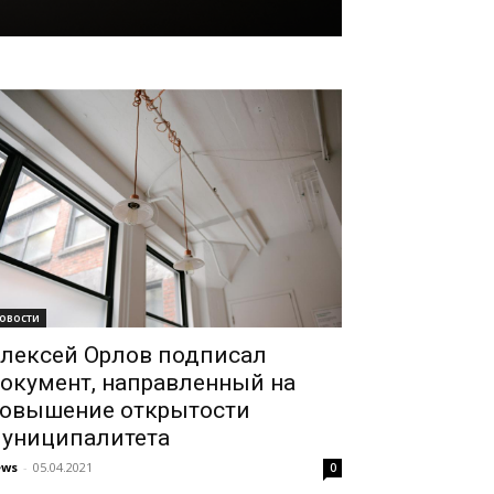
овости
лексей Орлов подписал
окумент, направленный на
овышение открытости
униципалитета
ews
-
05.04.2021
0