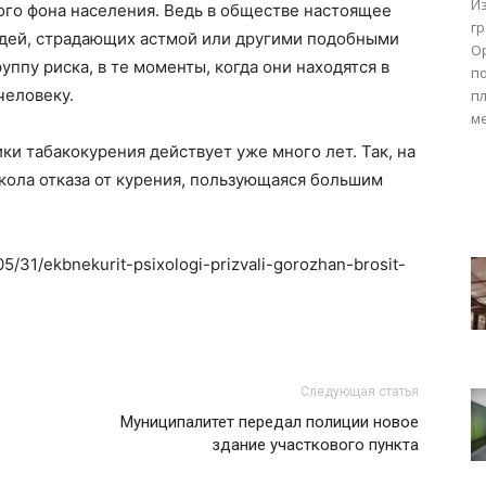
Из
го фона населения. Ведь в обществе настоящее
г
дей, страдающих астмой или другими подобными
О
уппу риска, в те моменты, когда они находятся в
п
человеку.
п
м
ки табакокурения действует уже много лет. Так, на
кола отказа от курения, пользующаяся большим
05/31/ekbnekurit-psixologi-prizvali-gorozhan-brosit-
Следующая статья
Муниципалитет передал полиции новое
здание участкового пункта