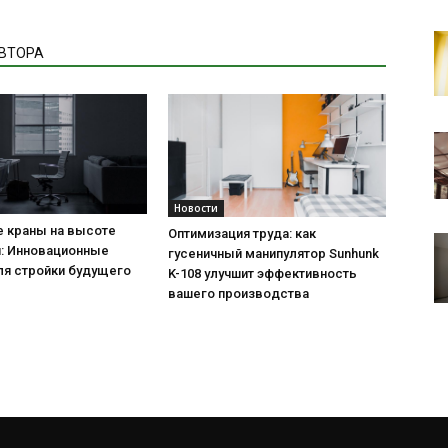
АВТОРА
Новости
е краны на высоте
Оптимизация труда: как
й: Инновационные
гусеничный манипулятор Sunhunk
ля стройки будущего
K-108 улучшит эффективность
вашего производства