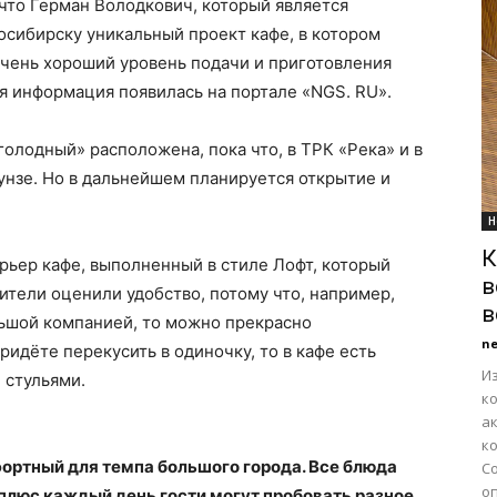
 что Герман Володкович, который является
осибирску уникальный проект кафе, в котором
очень хороший уровень подачи и приготовления
я информация появилась на портале «NGS. RU».
голодный» расположена, пока что, в ТРК «Река» и в
унзе. Но в дальнейшем планируется открытие и
Н
К
рьер кафе, выполненный в стиле Лофт, который
в
ители оценили удобство, потому что, например,
в
льшой компанией, то можно прекрасно
n
ридëте перекусить в одиночку, то в кафе есть
Из
 стульями.
к
а
ко
ортный для темпа большого города. Все блюда
С
оп
 плюс каждый день гости могут пробовать разное