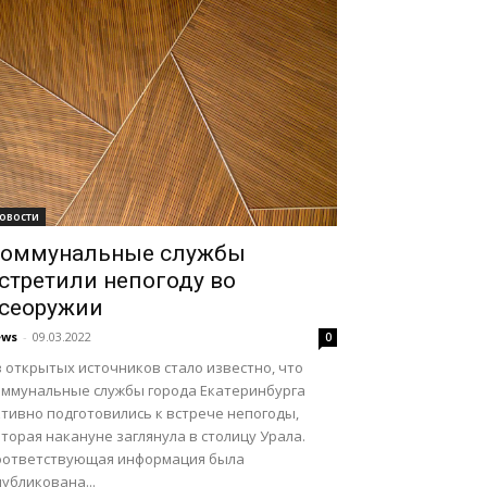
овости
оммунальные службы
стретили непогоду во
сеоружии
ews
-
09.03.2022
0
 открытых источников стало известно, что
оммунальные службы города Екатеринбурга
ктивно подготовились к встрече непогоды,
торая накануне заглянула в столицу Урала.
оответствующая информация была
убликована...