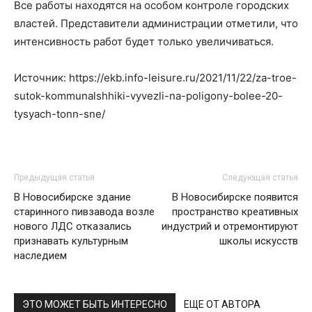
Все работы находятся на особом контроле городских
властей. Представители администрации отметили, что
интенсивность работ будет только увеличиваться.
Источник: https://ekb.info-leisure.ru/2021/11/22/za-troe-
sutok-kommunalshhiki-vyvezli-na-poligony-bolee-20-
tysyach-tonn-sne/
Предыдущая статья
Следующая статья
В Новосибирске здание
В Новосибирске появится
старинного пивзавода возле
пространство креативных
нового ЛДС отказались
индустрий и отремонтируют
признавать культурным
школы искусств
наследием
ЭТО МОЖЕТ БЫТЬ ИНТЕРЕСНО
ЕЩЕ ОТ АВТОРА