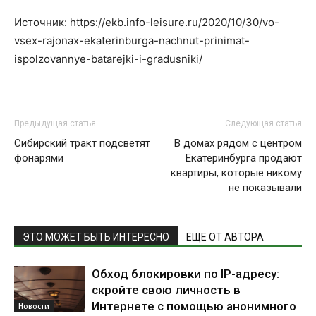
Источник: https://ekb.info-leisure.ru/2020/10/30/vo-
vsex-rajonax-ekaterinburga-nachnut-prinimat-
ispolzovannye-batarejki-i-gradusniki/
Предыдущая статья
Следующая статья
Сибирский тракт подсветят
В домах рядом с центром
фонарями
Екатеринбурга продают
квартиры, которые никому
не показывали
ЭТО МОЖЕТ БЫТЬ ИНТЕРЕСНО
ЕЩЕ ОТ АВТОРА
Обход блокировки по IP-адресу:
скройте свою личность в
Интернете с помощью анонимного
Новости