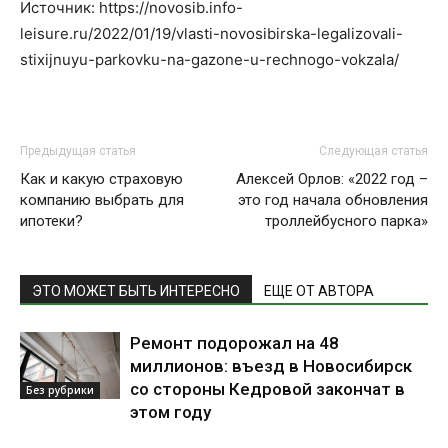
Источник: https://novosib.info-
leisure.ru/2022/01/19/vlasti-novosibirska-legalizovali-
stixijnuyu-parkovku-na-gazone-u-rechnogo-vokzala/
Предыдущая статья
Следующая статья
Как и какую страховую
Алексей Орлов: «2022 год –
компанию выбрать для
это год начала обновления
ипотеки?
троллейбусного парка»
ЭТО МОЖЕТ БЫТЬ ИНТЕРЕСНО
ЕЩЕ ОТ АВТОРА
Ремонт подорожал на 48
миллионов: въезд в Новосибирск
со стороны Кедровой закончат в
Без рубрики
этом году