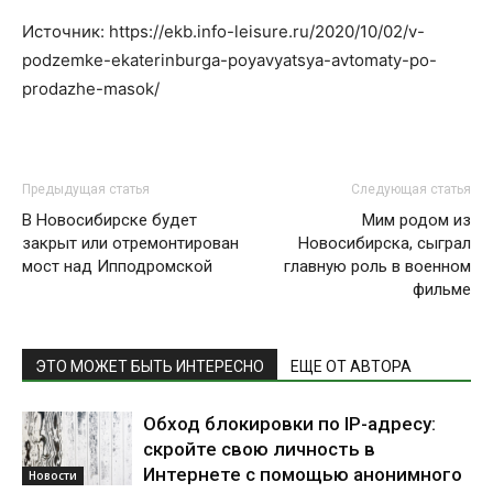
Источник: https://ekb.info-leisure.ru/2020/10/02/v-
podzemke-ekaterinburga-poyavyatsya-avtomaty-po-
prodazhe-masok/
Предыдущая статья
Следующая статья
В Новосибирске будет
Мим родом из
закрыт или отремонтирован
Новосибирска, сыграл
мост над Ипподромской
главную роль в военном
фильме
ЭТО МОЖЕТ БЫТЬ ИНТЕРЕСНО
ЕЩЕ ОТ АВТОРА
Обход блокировки по IP-адресу:
скройте свою личность в
Интернете с помощью анонимного
Новости