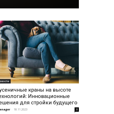
овости
усеничные краны на высоте
ехнологий: Инновационные
ешения для стройки будущего
anager
-
18.11.2023
0