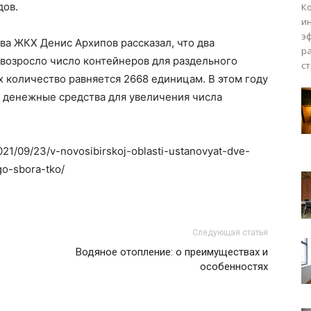
дов.
Ко
и
э
а ЖКХ Денис Архипов рассказал, что два
р
з возросло число контейнеров для раздельного
с
х количество равняется 2668 единицам. В этом году
 денежные средства для увеличения числа
2021/09/23/v-novosibirskoj-oblasti-ustanovyat-dve-
go-sbora-tko/
Следующая статья
Водяное отопление: о преимуществах и
особенностях