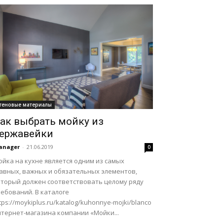
теновые материалы
ак выбрать мойку из
ержавейки
anager
-
21.06.2019
0
йка на кухне является одним из самых
лавных, важных и обязательных элементов,
оторый должен соответствовать целому ряду
ебований. В каталоге
tps://moykiplus.ru/katalog/kuhonnye-mojki/blanco
нтернет-магазина компании «Мойки...