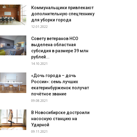
Коммунальщики привлекают
дополнительную спецтехнику
для уборки города
12.01.2022
Совету ветеранов НСО
выделена областная
субсидия в размере 39 млн
рублей...
14.10.2021
«Дочь города – дочь
России»: семь лучших
екатеринбурженок получат
почётное звание
09.08.2021
В Новосибирске достроили
насосную станцию на
Ударной
09.11.2021