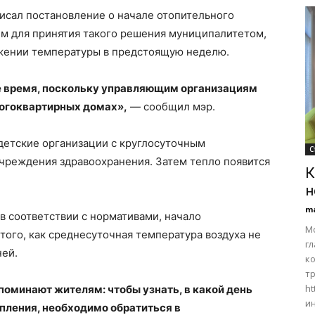
исал постановление о начале отопительного
ием для принятия такого решения муниципалитетом,
жении температуры в предстоящую неделю.
е время, поскольку управляющим организациям
ногоквартирных домах»,
— сообщил мэр.
детские организации с круглосуточным
С
учреждения здравоохранения. Затем тепло появится
К
н
m
в соответствии с нормативами, начало
Мо
того, как среднесуточная температура воздуха не
г
ней.
к
тр
ht
минают жителям: чтобы узнать, в какой день
и
пления, необходимо обратиться в