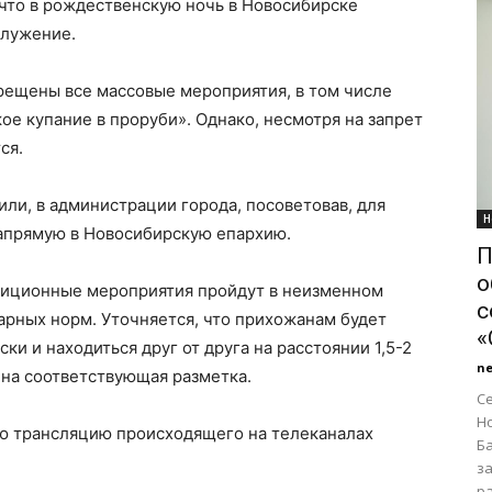
 что в рождественскую ночь в Новосибирске
служение.
рещены все массовые мероприятия, в том числе
е купание в проруби». Однако, несмотря на запрет
ся.
и, в администрации города, посоветовав, для
Н
напрямую в Новосибирскую епархию.
П
о
адиционные мероприятия пройдут в неизменном
с
тарных норм. Уточняется, что прихожанам будет
«
и и находиться друг от друга на расстоянии 1,5-2
n
ена соответствующая разметка.
С
Н
ую трансляцию происходящего на телеканалах
Б
з
ра