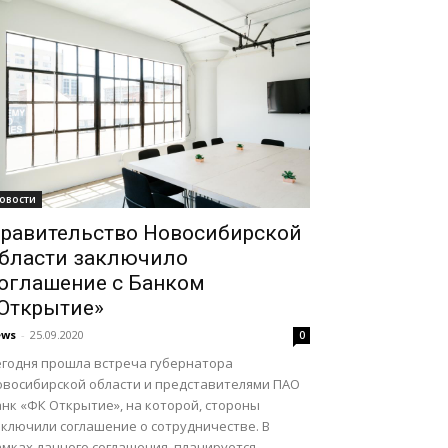
овости
равительство Новосибирской
бласти заключило
оглашение с Банком
Открытие»
ews
-
25.09.2020
0
егодня прошла встреча губернатора
овосибирской области и представителями ПАО
анк «ФК Открытие», на которой, стороны
аключили соглашение о сотрудничестве. В
мках данного соглашения, планируется...