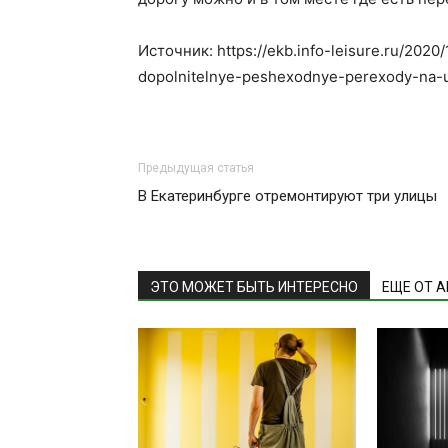
Источник: https://ekb.info-leisure.ru/2020
dopolnitelnye-peshexodnye-perexody-na-ul
Предыдущая статья
В Екатеринбурге отремонтируют три улицы
ЭТО МОЖЕТ БЫТЬ ИНТЕРЕСНО
ЕЩЕ ОТ 