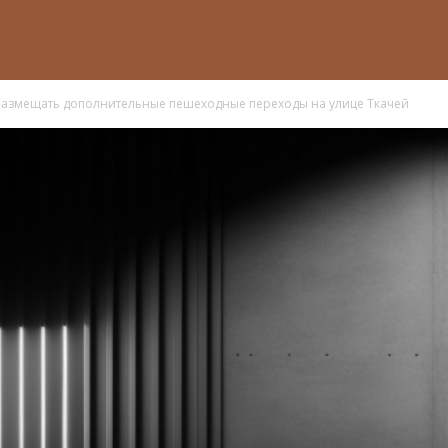
 размещать дополнительные пешеходные переходы на улице Ткачей