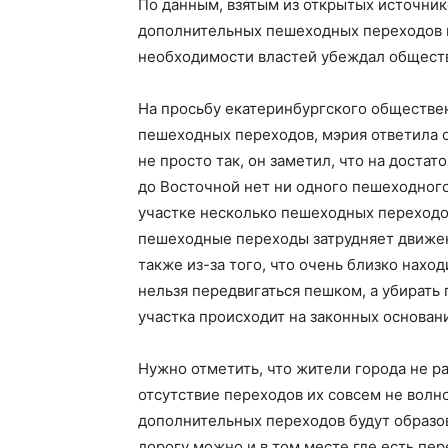
По данным, взятым из открытых источник
дополнительных пешеходных переходов на
необходимости властей убеждал общест
На просьбу екатеринбургского обществе
пешеходных переходов, мэрия ответила 
не просто так, он заметил, что на доста
до Восточной нет ни одного пешеходного
участке несколько пешеходных переходов
пешеходные переходы затрудняет движен
также из-за того, что очень близко наход
нельзя передвигаться пешком, а убирать 
участка происходит на законных основан
Нужно отметить, что жители города не р
отсутствие переходов их совсем не волн
дополнительных переходов будут образов
дорогу можно и в том месте где есть пер