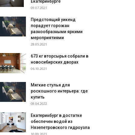
Екатеринбурге
09.07.2021
Предстоящий уикенд
порадует горожан
разнообразными яркими
мероприятиями
28.05.2021
673 кг вторсырья собрали в
новосибирских дворах
06.10.2021
Мягкие стулья для
роскошного интерьера: где
купить
08.04.2022
Екатеринбург в достатке
обеспечен водой из
Нязепетровского гидроузла
10.09.2021