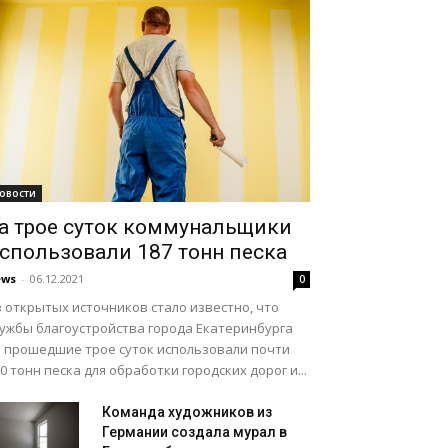
овости
а трое суток коммунальщики
спользовали 187 тонн песка
ews
-
06.12.2021
0
 открытых источников стало известно, что
лужбы благоустройства города Екатеринбурга
а прошедшие трое суток использовали почти
0 тонн песка для обработки городских дорог и...
Команда художников из
Германии создала мурал в