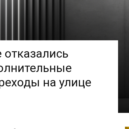
е отказались
олнительные
реходы на улице