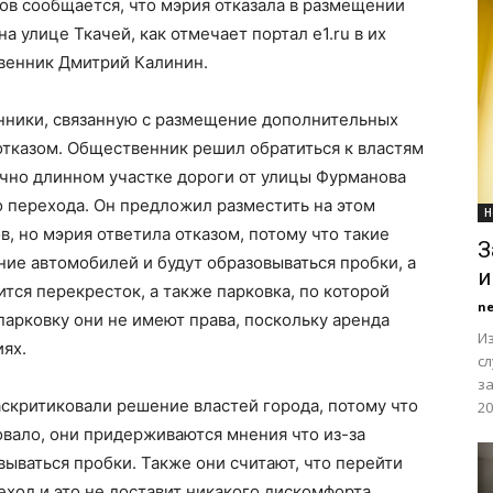
ов сообщается, что мэрия отказала в размещении
 улице Ткачей, как отмечает портал e1.ru в их
венник Дмитрий Калинин.
нники, связанную с размещение дополнительных
отказом. Общественник решил обратиться к властям
точно длинном участке дороги от улицы Фурманова
 перехода. Он предложил разместить на этом
Н
, но мэрия ответила отказом, потому что такие
З
ие автомобилей и будут образовываться пробки, а
и
ится перекресток, а также парковка, по которой
n
парковку они не имеют права, поскольку аренда
Из
иях.
с
з
аскритиковали решение властей города, потому что
20
овало, они придерживаются мнения что из-за
ываться пробки. Также они считают, что перейти
еход и это не доставит никакого дискомфорта.