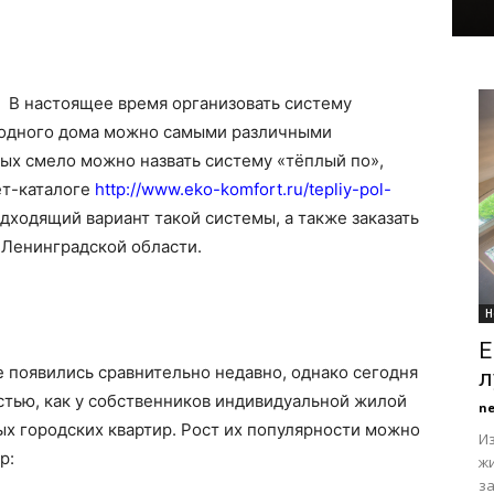
В настоящее время организовать систему
родного дома можно самыми различными
ых смело можно назвать систему «тёплый по»,
ет-каталоге
http://www.eko-komfort.ru/tepliy-pol-
ходящий вариант такой системы, а также заказать
 Ленинградской области.
Н
Е
 появились сравнительно недавно, однако сегодня
л
стью, как у собственников индивидуальной жилой
n
ых городских квартир. Рост их популярности можно
Из
р:
ж
з