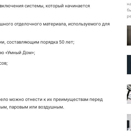
н
 включения системы, который начинается
б
ре
ного отделочного материала, используемого для
и, составляющим порядка 50 лет;
ию «Умный Дом»;
сов;
смело можно отнести к их преимуществам перед
ным, паровым или воздушным.