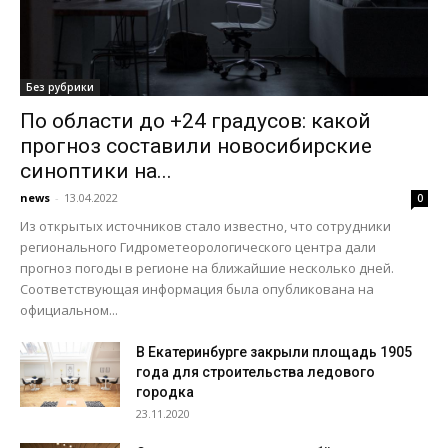
Без рубрики
По области до +24 градусов: какой
прогноз составили новосибирские
синоптики на...
news
-
13.04.2022
0
Из открытых источников стало известно, что сотрудники
регионального Гидрометеорологического центра дали
прогноз погоды в регионе на ближайшие несколько дней.
Соответствующая информация была опубликована на
официальном...
В Екатеринбурге закрыли площадь 1905
года для строительства ледового
городка
23.11.2020