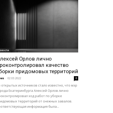
овости
лексей Орлов лично
роконтролировал качество
борки придомовых территорий
ews
-
02.03.2022
0
 открытых источников стало известно, что мэр
орода Екатеринбурга Алексей Орлов лично
роконтролировал ход работ по уборке
ридомовых территорий от снежных завалов.
оответствующая информация была...