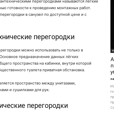
антехническими перегородками называются лёгкие
нью готовности к проведению монтажных работ.
 перегородки в санузел по доступной цене и с
хнические перегородки
ерегородки можно использовать не только в
Н
 Основное предназначение данных лёгких
А
бщего пространства на кабинки, внутри которой
п
щественного туалета приватная обстановка.
у
n
вляется пространство между унитазами,
Из
ами и сушилками для рук.
г
п
п
ические перегородки
С