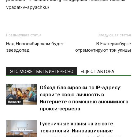
vpadat-v-spyachku/
Предыдущая статья
Следующая статья
Над Новосибирском будет
В Екатеринбурге
звездопад
отремонтируют три улицы
ЭТО МОЖЕТ БЫТЬ ИНТЕРЕСНО
ЕЩЕ ОТ АВТОРА
Обход блокировки по IP-адресу:
скройте свою личность в
Интернете с помощью анонимного
Новости
прокси-сервера
Гусеничные краны на высоте
технологий: Инновационные