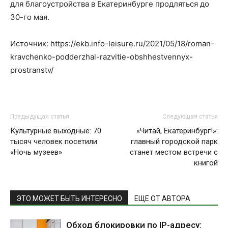
для благоустройства в Екатеринбурге продляться до
30-го мая.
Источник: https://ekb.info-leisure.ru/2021/05/18/roman-
kravchenko-podderzhal-razvitie-obshhestvennyx-
prostranstv/
Предыдущая статья
Следующая статья
Культурные выходные: 70
«Читай, Екатеринбург!»:
тысяч человек посетили
главный городской парк
«Ночь музеев»
станет местом встречи с
книгой
ЭТО МОЖЕТ БЫТЬ ИНТЕРЕСНО
ЕЩЕ ОТ АВТОРА
Обход блокировки по IP-адресу: