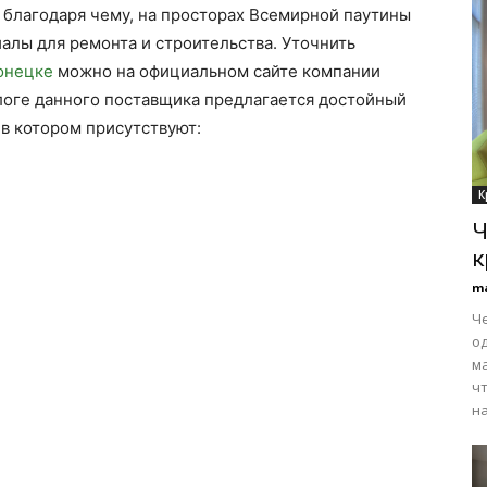
 благодаря чему, на просторах Всемирной паутины
алы для ремонта и строительства. Уточнить
онецке
можно на официальном сайте компании
логе данного поставщика предлагается достойный
в котором присутствуют:
К
Ч
к
m
Че
о
м
чт
на