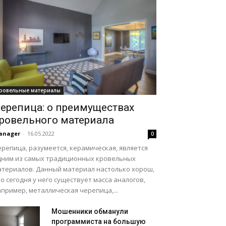
ровельные материалы
ерепица: о преимуществах
ровельного материала
anager
-
16.05.2022
0
репица, разумеется, керамическая, является
дним из самых традиционных кровельных
атериалов. Данный материал настолько хорош,
о сегодня у него существует масса аналогов,
пример, металлическая черепица,...
Мошенники обманули
программиста на большую