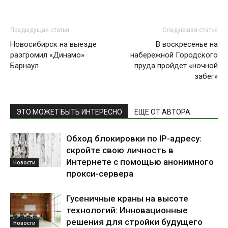
Предыдущая статья
Следующая статья
Новосибирск на выезде
В воскресенье на
разгромил «Динамо»
набережной Городского
Барнаул
пруда пройдет «ночной
забег»
ЭТО МОЖЕТ БЫТЬ ИНТЕРЕСНО
ЕЩЕ ОТ АВТОРА
Обход блокировки по IP-адресу:
скройте свою личность в
Интернете с помощью анонимного
Новости
прокси-сервера
Гусеничные краны на высоте
технологий: Инновационные
решения для стройки будущего
Новости