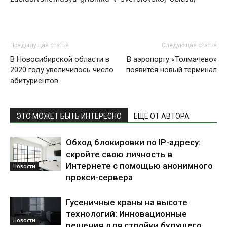
Предыдущая статья
Следующая статья
В Новосибирской области в
В аэропорту «Толмачево»
2020 году увеличилось число
появится новый терминал
абитуриентов
ЭТО МОЖЕТ БЫТЬ ИНТЕРЕСНО
ЕЩЕ ОТ АВТОРА
Обход блокировки по IP-адресу:
скройте свою личность в
Интернете с помощью анонимного
Новости
прокси-сервера
Гусеничные краны на высоте
технологий: Инновационные
Новости
решения для стройки будущего