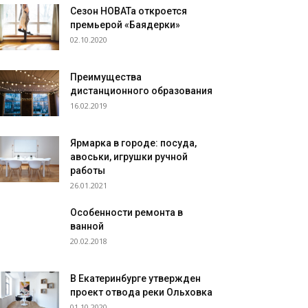
Сезон НОВАТа откроется
премьерой «Баядерки»
02.10.2020
Преимущества
дистанционного образования
16.02.2019
Ярмарка в городе: посуда,
авоськи, игрушки ручной
работы
26.01.2021
Особенности ремонта в
ванной
20.02.2018
В Екатеринбурге утвержден
проект отвода реки Ольховка
01.10.2020