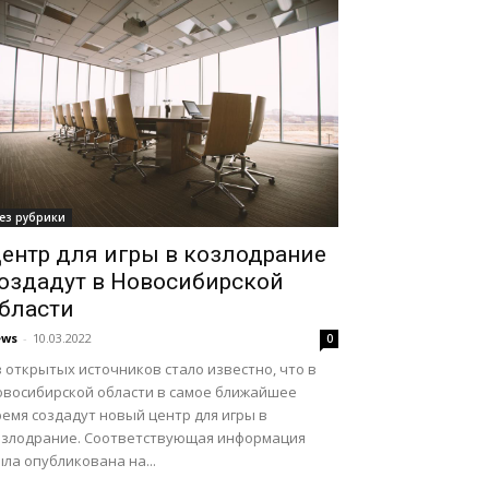
ез рубрики
ентр для игры в козлодрание
оздадут в Новосибирской
бласти
ews
-
10.03.2022
0
 открытых источников стало известно, что в
овосибирской области в самое ближайшее
емя создадут новый центр для игры в
озлодрание. Соответствующая информация
ла опубликована на...