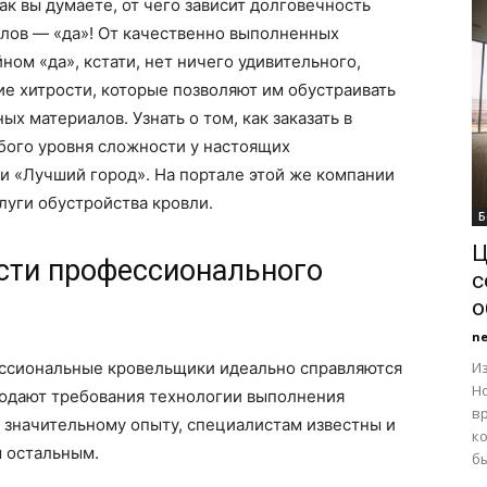
ак вы думаете, от чего зависит долговечность
алов — «да»! От качественно выполненных
ном «да», кстати, нет ничего удивительного,
е хитрости, которые позволяют им обустраивать
х материалов. Узнать о том, как заказать в
ого уровня сложности у настоящих
и «Лучший город». На портале этой же компании
луги обустройства кровли.
Б
Ц
сти профессионального
с
о
n
фессиональные кровельщики идеально справляются
Из
Н
людают требования технологии выполнения
вр
я значительному опыту, специалистам известны и
к
ы остальным.
бы