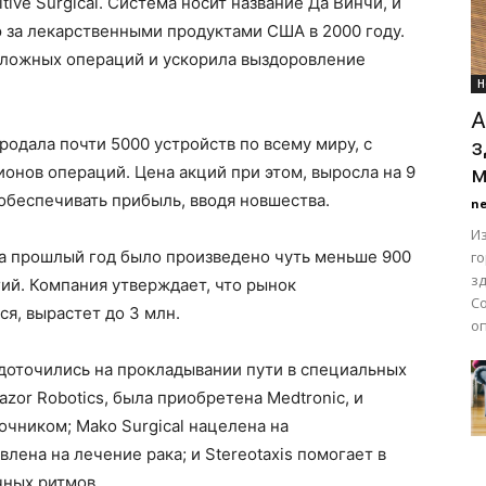
ive Surgical. Система носит название Да Винчи, и
 за лекарственными продуктами США в 2000 году.
сложных операций и ускорила выздоровление
Н
А
продала почти 5000 устройств по всему миру, с
з
нов операций. Цена акций при этом, выросла на 9
м
обеспечивать прибыль, вводя новшества.
n
Из
за прошлый год было произведено чуть меньше 900
г
з
ий. Компания утверждает, что рынок
С
ся, вырастет до 3 млн.
о
доточились на прокладывании пути в специальных
zor Robotics, была приобретена Medtronic, и
очником; Mako Surgical нацелена на
лена на лечение рака; и Stereotaxis помогает в
чных ритмов.