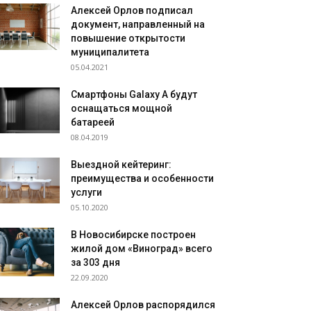
Алексей Орлов подписал
документ, направленный на
повышение открытости
муниципалитета
05.04.2021
Смартфоны Galaxy A будут
оснащаться мощной
батареей
08.04.2019
Выездной кейтеринг:
преимущества и особенности
услуги
05.10.2020
В Новосибирске построен
жилой дом «Виноград» всего
за 303 дня
22.09.2020
Алексей Орлов распорядился