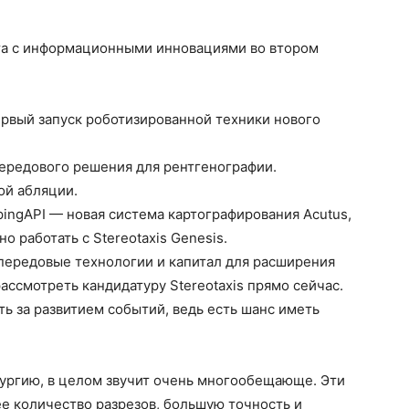
кта с информационными инновациями во втором
ервый запуск роботизированной техники нового
 передового решения для рентгенографии.
ой абляции.
pingAPI — новая система картографирования Acutus,
 работать с Stereotaxis Genesis.
ь передовые технологии и капитал для расширения
ссмотреть кандидатуру Stereotaxis прямо сейчас.
 за развитием событий, ведь есть шанс иметь
ургию, в целом звучит очень многообещающе. Эти
е количество разрезов, большую точность и