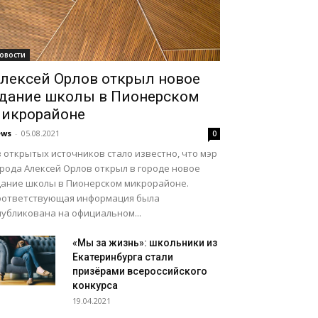
овости
лексей Орлов открыл новое
дание школы в Пионерском
икрорайоне
ews
-
05.08.2021
0
 открытых источников стало известно, что мэр
орода Алексей Орлов открыл в городе новое
дание школы в Пионерском микрорайоне.
оответствующая информация была
публикована на официальном...
«Мы за жизнь»: школьники из
Екатеринбурга стали
призёрами всероссийского
конкурса
19.04.2021