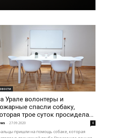
овости
а Урале волонтеры и
ожарные спасли собаку,
оторая трое суток просидела...
ews
-
27.09.2020
0
ральцы пришли на помощь собаке, которая