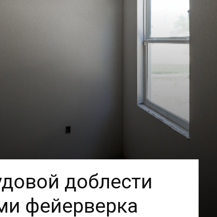
удовой доблести
ми фейерверка