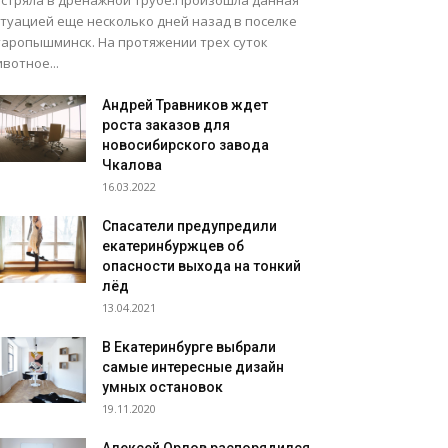
астряла в дренажной трубе.Произошла данная
итуацией еще несколько дней назад в поселке
таропышминск. На протяжении трех суток
вотное...
Андрей Травников ждет
роста заказов для
новосибирского завода
Чкалова
16.03.2022
Спасатели предупредили
екатеринбуржцев об
опасности выхода на тонкий
лёд
13.04.2021
В Екатеринбурге выбрали
самые интересные дизайн
умных остановок
19.11.2020