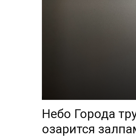
Небо Города тр
озарится залпа