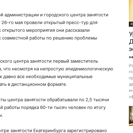
й администрации и городского центра занятости
у 26-го мая провели открытый пресс-тур для
Н
х открытого мероприятия они рассказали
У
ах совместной работы по решению проблемы
Д
э
n
ского центра занятости первый заместитель
Из
а, что несмотря на непростую эпидемиологическую
г
так давно все необходимые муниципальные
п
ать в дистанционном формате.
д
и
оф
сты центра занятости обрабатывали по 2,5 тысячи
й работы порядка 60-ти тысяч человек по итогу
ы.
нтре занятости Екатеринбурга зарегистрировано