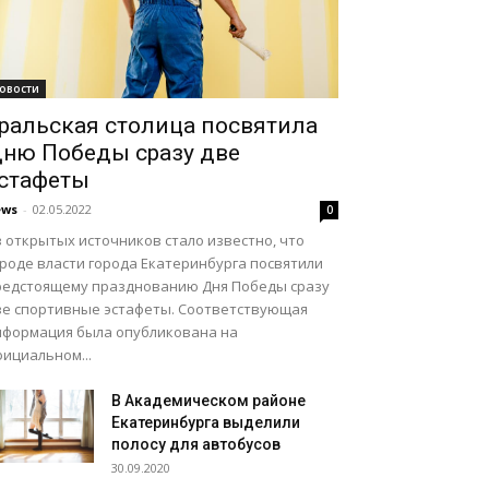
овости
ральская столица посвятила
ню Победы сразу две
стафеты
ews
-
02.05.2022
0
 открытых источников стало известно, что
ороде власти города Екатеринбурга посвятили
редстоящему празднованию Дня Победы сразу
ве спортивные эстафеты. Соответствующая
нформация была опубликована на
ициальном...
В Академическом районе
Екатеринбурга выделили
полосу для автобусов
30.09.2020