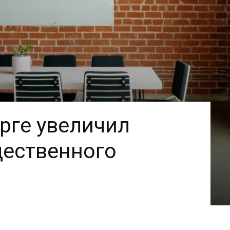
рге увеличил
щественного