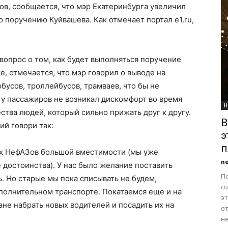
ов, сообщается, что мэр Екатеринбурга увеличил
 поручению Куйвашева. Как отмечает портал e1.ru,
вопрос о том, как будет выполняться поручение
, отмечается, что мэр говорил о выводе на
усов, троллейбусов, трамваев, что бы не
у пассажиров не возникал дискомфорт во время
Н
ства людей, который сильно прижать друг к другу.
В
й говори так:
э
п
ых НефАЗов большой вместимости (мы уже
n
 достоинства). У нас было желание поставить
П
. Но старые мы пока списывать не будем,
с
ополнительном транспорте. Покатаемся еще и на
э
плане набрать новых водителей и посадить их на
о
н