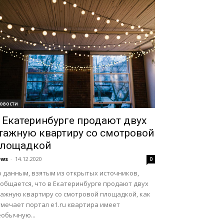
овости
 Екатеринбурге продают двух
тажную квартиру со смотровой
лощадкой
ews
-
14.12.2020
0
о данным, взятым из открытых источников,
ообщается, что в Екатеринбурге продают двух
тажную квартиру со смотровой площадкой, как
тмечает портал e1.ru квартира имеет
еобычную...