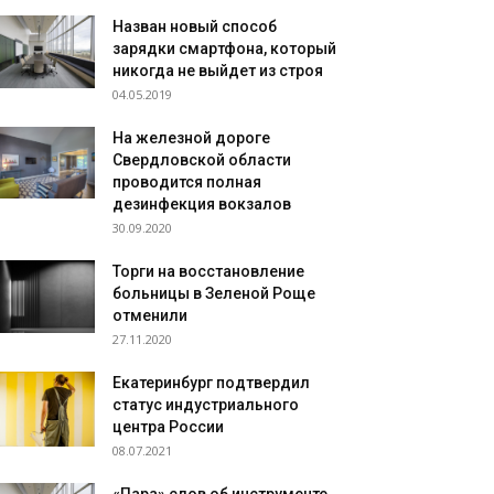
Назван новый способ
зарядки смартфона, который
никогда не выйдет из строя
04.05.2019
На железной дороге
Свердловской области
проводится полная
дезинфекция вокзалов
30.09.2020
Торги на восстановление
больницы в Зеленой Роще
отменили
27.11.2020
Екатеринбург подтвердил
статус индустриального
центра России
08.07.2021
«Пара» слов об инструменте