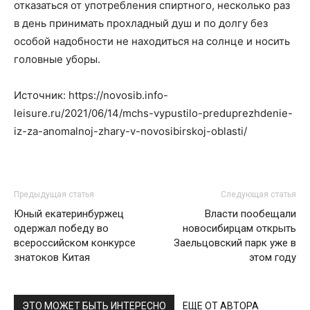
отказаться от употребления спиртного, несколько раз
в день принимать прохладный душ и по долгу без
особой надобности не находиться на солнце и носить
головные уборы.
Источник: https://novosib.info-
leisure.ru/2021/06/14/mchs-vypustilo-preduprezhdenie-
iz-za-anomalnoj-zhary-v-novosibirskoj-oblasti/
Предыдущая статья
Следующая статья
Юный екатеринбуржец
Власти пообещали
одержал победу во
новосибирцам открыть
всероссийском конкурсе
Заельцовский парк уже в
знатоков Китая
этом году
ЭТО МОЖЕТ БЫТЬ ИНТЕРЕСНО
ЕЩЕ ОТ АВТОРА