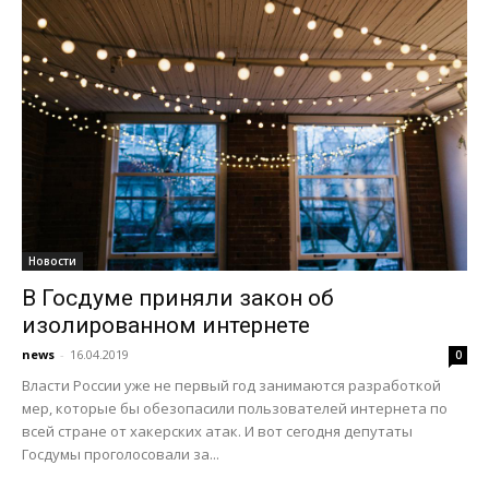
Новости
В Госдуме приняли закон об
изолированном интернете
news
-
16.04.2019
0
Власти России уже не первый год занимаются разработкой
мер, которые бы обезопасили пользователей интернета по
всей стране от хакерских атак. И вот сегодня депутаты
Госдумы проголосовали за...