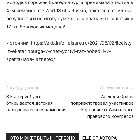
молодых горожан Екатеринбурга принимала участие в
4-м чемпионате WorldSkills Russia, показала отличные
результаты и по итогу сумела завоевать 5-ть золотых и
17-ть бронзовых медалей.
Источник: https://ekb.info-leisure.ru/2021/06/02/liceisty-
iz-ekaterinburga-v-chetvyortyj-raz-pobedili-v-
spartakiade-inzhetex/
Предыдущая статья
Следующая статья
В Екатеринбурге
Алексей Орлов
открывается детская
поприветствовал участников
оздоровительная кампания
Европейско-Азиатского
правового конгресса
ЭТО МОЖЕТ БЫТЬ ИНТЕРЕСНО
ЕЩЕ ОТ АВТОРА