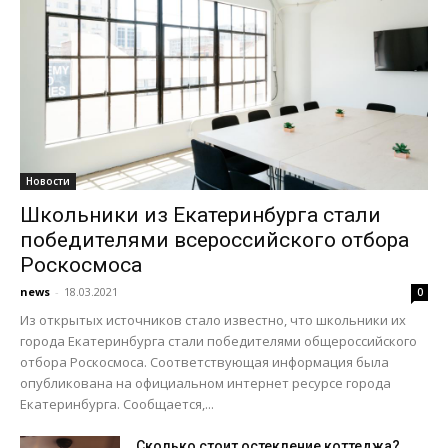
Новости
Школьники из Екатеринбурга стали
победителями всероссийского отбора
Роскосмоса
news
-
18.03.2021
0
Из открытых источников стало известно, что школьники их
города Екатеринбурга стали победителями общероссийского
отбора Роскосмоса. Соответствующая информация была
опубликована на официальном интернет ресурсе города
Екатеринбурга. Сообщается,...
Сколько стоит остекление коттеджа?