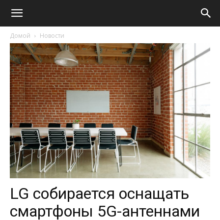
Домой
Новости
LG собирается оснащать
смартфоны 5G-антеннами