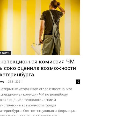
овости
нспекционная комиссия ЧМ
ысоко оценила возможности
катеринбурга
ews
-
05.11.2021
0
 открытых источников стало известно, что
нспекционная комиссия ЧМ по волейболу
ысоко оценила технологические и
огистические возможности города
катеринбурга. Соответствующая информация