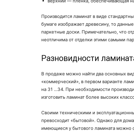
верхний — плёнка, обеспечивающая на
Производится ламинат в виде стандартны
бумаге изображает древесину, то данны
паркетные доски. Примечательно, что от
неотличима от отделки этими самыми па
Разновидности ламинат
В продаже можно найти два основных вид
«коммерческий», в первом варианте ламин
на 31 …34. При необходимости производ
изготовить ламинат более высоких классо
Своими техническими и эксплуатационн
превосходит «бытовой». Однако для дом
имеющиеся у бытового ламината можно с