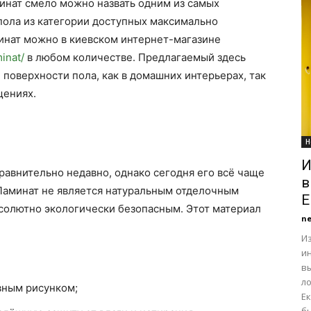
инат смело можно назвать одним из самых
пола из категории доступных максимально
инат можно в киевском интернет-магазине
minat/
в любом количестве. Предлагаемый здесь
 поверхности пола, как в домашних интерьерах, так
щениях.
Н
И
авнительно недавно, однако сегодня его всё чаще
в
 Ламинат не является натуральным отделочным
Е
бсолютно экологически безопасным. Этот материал
n
Из
и
в
л
вным рисунком;
Е