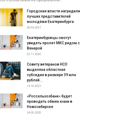
ыла опубликована на официальном...
Городские власти наградили
лучших представителей
молодёжи Екатеринбурга
28.06.2021
Екатеринбуржцы смогут
увидеть пролет МКС рядом с
Венерой
02.11.2020
Совету ветеранов НСО
выделена областная
субсидия в размере 39 млн
рублей...
14.10.2021
«Россельхозбанк» будет
проводить обмен юани в
Новосибирске
24.09.2020