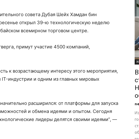
ительного совета Дубая Шейх Хамдан бин
кресенье открыл 39-ю технологическую неделю
 Дубайском всемирном торговом центре.
тверга, примут участие 4500 компаний,
Н
сть к возрастающему интересу этого мероприятия,
В
 IT-индустрии и одним из главных мировых
с
Н
о
значительно расширился: от платформы для запуска
n
озможностей и обмена идеями и опытом. Сегодня
Из
ехнологические лидеры делятся своими идеями”, —
г
с
о
го