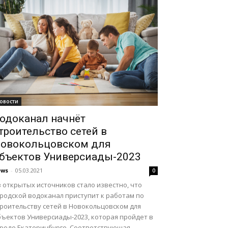
овости
одоканал начнёт
троительство сетей в
овокольцовском для
бъектов Универсиады-2023
ews
-
05.03.2021
0
 открытых источников стало известно, что
ородской водоканал приступит к работам по
троительству сетей в Новокольцовском для
бъектов Универсиады-2023, которая пройдет в
роде Екатеринбурге. Соответствующая...