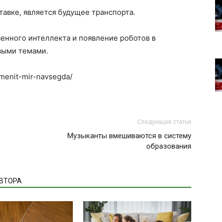
авке, является будущее транспорта.
енного интеллекта и появление роботов в
выми темами.
zmenit-mir-navsegda/
Следующая статья
Музыканты вмешиваются в систему
образования
АВТОРА