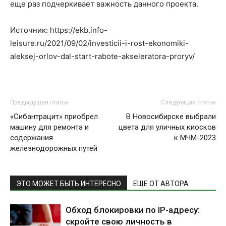
еще раз подчеркивает важность данного проекта.
Источник: https://ekb.info-
leisure.ru/2021/09/02/investicii-i-rost-ekonomiki-
aleksej-orlov-dal-start-rabote-akseleratora-proryv/
Предыдущая статья
Следующая статья
«Сибантрацит» приобрел
В Новосибирске выбрали
машину для ремонта и
цвета для уличных киосков
содержания
к МЧМ-2023
железнодорожных путей
ЭТО МОЖЕТ БЫТЬ ИНТЕРЕСНО
ЕЩЕ ОТ АВТОРА
Обход блокировки по IP-адресу:
скройте свою личность в