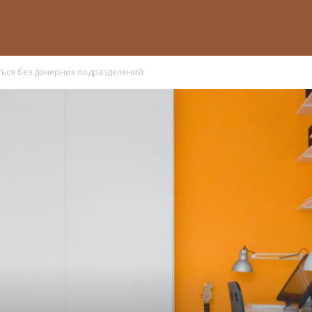
аться без дочерних подразделений