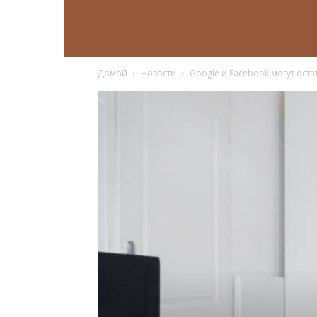
Домой
Новости
Google и Facebook могут ост