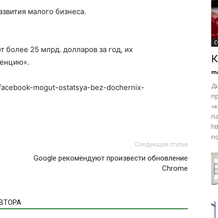
азвития малого бизнеса.
С
т более 25 млрд. долларов за год, их
К
ренцию».
m
Д
i-facebook-mogut-ostatsya-bez-dochernix-
п
«
па
ht
по
Следующая статья
е
Google рекомендуют произвести обновление
Chrome
АВТОРА