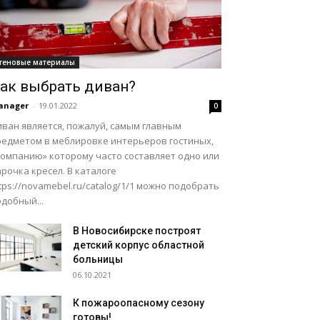
теновые материалы
ак выбрать диван?
anager
-
19.01.2022
0
иван является, пожалуй, самым главным
редметом в меблировке интерьеров гостиных,
компанию» которому часто составляет одно или
рочка кресел. В каталоге
tps://novamebel.ru/catalog/1/1 можно подобрать
добный...
В Новосибирске построят
детский корпус областной
больницы
06.10.2021
К пожароопасному сезону
готовы!