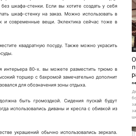
без шкафа-стенки. Если вы хотите создать у себя
лать шкаф-стенку на заказ. Можно использовать в
ак и современные вещи. Эклектика сейчас тоже в
местите квадратную посуду. Также можно украсить
Н
осуды.
О
п
я интерьера 80-х. вы можете разместить трюмо в
р
Высокий торшер с бахромой замечательно дополнит
n
зовался для обозначения зоны отдыха.
Д
б
должна быть громоздкой. Сидения пускай будут
з
гда использовались диваны и кресла с обивкой из
з
ше
честве украшений обычно использовались зеркала.