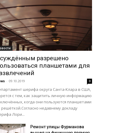
овости
суждённым разрешено
ользоваться планшетами для
азвлечений
ews
-
09.10.2019
0
епартамент шерифа округа Санта-Клара в США,
орется с тем, как защитить личную информацию
аключённых, когда они пользуются планшетами
а решёткой.Согласно недавнему докладу
рифа Лори...
Ремонт улицы Фурманова
вышел на финишную прямую