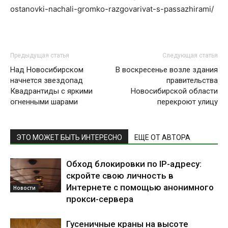
ostanovki-nachali-gromko-razgovarivat-s-passazhirami/
Предыдущая статья
Следующая статья
Над Новосибирском
В воскресенье возле здания
начнется звездопад
правительства
Квадрантиды с яркими
Новосибирской области
огненными шарами
перекроют улицу
ЭТО МОЖЕТ БЫТЬ ИНТЕРЕСНО
ЕЩЕ ОТ АВТОРА
Обход блокировки по IP-адресу:
скройте свою личность в
Интернете с помощью анонимного
Новости
прокси-сервера
Гусеничные краны на высоте