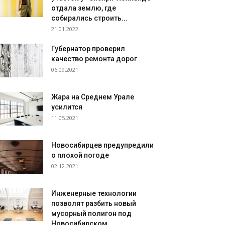
отдала землю, где
собирались строить...
21.01.2022
Губернатор проверил
качество ремонта дорог
06.09.2021
Жара на Среднем Урале
усилится
11.05.2021
Новосибирцев предупредили
о плохой погоде
02.12.2021
Инженерные технологии
позволят разбить новый
мусорный полигон под
Новосибирском