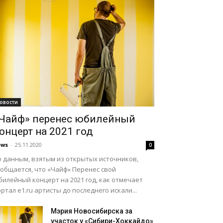
овости
Чайф» перенес юбилейный
онцерт на 2021 год
ews
-
25.11.2020
0
о данным, взятым из открытых источников,
ообщается, что «Чайф» Перенес свой
илейный концерт на 2021 год, как отмечает
ртал e1.ru артисты до последнего искали...
Мэрия Новосибирска за
участок у «Сибири-Хоккайдо»