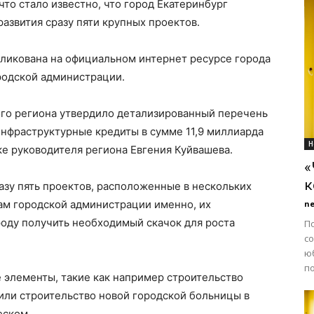
что стало известно, что город Екатеринбург
азвития сразу пяти крупных проектов.
ликована на официальном интернет ресурсе города
родской администрации.
ого региона утвердило детализированный перечень
инфраструктурные кредиты в сумме 11,9 миллиарда
Н
е руководителя региона Евгения Куйвашева.
«
к
разу пять проектов, расположенные в нескольких
ам городской администрации именно, их
n
роду получить необходимый скачок для роста
П
с
юб
по
 элементы, такие как например строительство
 или строительство новой городской больницы в
еском.