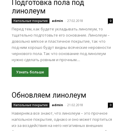
Подготовка пола под
линолеум
admin
-
27.02.2018
Напольные покрытия
0
Перед тем, как будете укладывать линолеум, то
тщательно подготовьте его основание. Линолеум –
довольно мягкое и пластичное покрытие, так что
под ним хорошо будут видны всяческие неровности
чернового пола. Так что основание под линолеум
нужно сделать ровным и прочным....
Узнать больше
Обновляем линолеум
admin
-
21.02.2018
Напольные покрытия
0
Наверняка все знают, что линолеум – это прочное
напольное покрытие, однако и оно может портиться
из-за воздействия на него негативных внешних