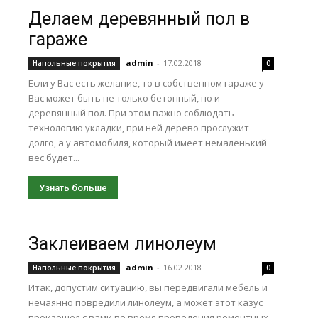
Делаем деревянный пол в
гараже
admin
-
17.02.2018
Напольные покрытия
0
Если у Вас есть желание, то в собственном гараже у
Вас может быть не только бетонный, но и
деревянный пол. При этом важно соблюдать
технологию укладки, при ней дерево прослужит
долго, а у автомобиля, который имеет немаленький
вес будет...
Узнать больше
Заклеиваем линолеум
admin
-
16.02.2018
Напольные покрытия
0
Итак, допустим ситуацию, вы передвигали мебель и
нечаянно повредили линолеум, а может этот казус
произошел с вами во время проведения ремонтных