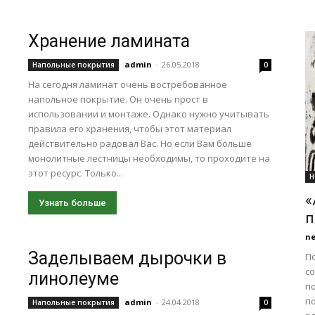
Хранение ламината
admin
-
26.05.2018
Напольные покрытия
0
На сегодня ламинат очень востребованное
напольное покрытие. Он очень прост в
использовании и монтаже. Однако нужно учитывать
правила его хранения, чтобы этот материал
действительно радовал Вас. Но если Вам больше
монолитные лестницы необходимы, то проходите на
этот ресурс. Только...
Н
«
Узнать больше
п
n
Заделываем дырочки в
П
с
линолеуме
по
п
admin
-
24.04.2018
Напольные покрытия
0