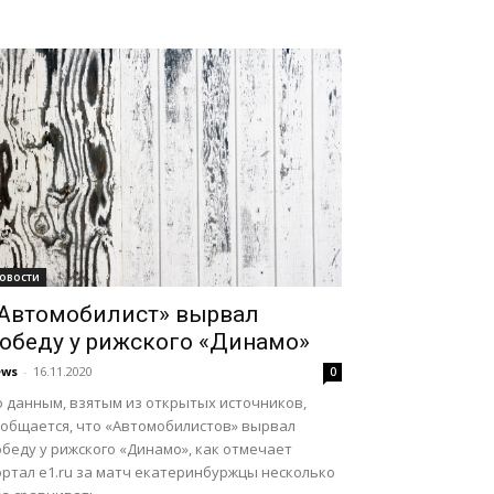
овости
Автомобилист» вырвал
обеду у рижского «Динамо»
ews
-
16.11.2020
0
о данным, взятым из открытых источников,
ообщается, что «Автомобилистов» вырвал
беду у рижского «Динамо», как отмечает
ортал e1.ru за матч екатеринбуржцы несколько