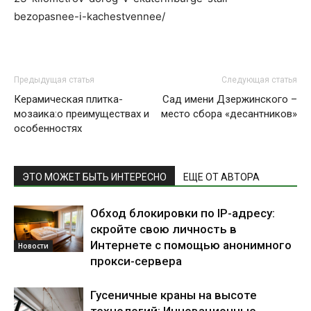
bezopasnee-i-kachestvennee/
Предыдущая статья
Следующая статья
Керамическая плитка-
Сад имени Дзержинского –
мозаика:о преимуществах и
место сбора «десантников»
особенностях
ЭТО МОЖЕТ БЫТЬ ИНТЕРЕСНО
ЕЩЕ ОТ АВТОРА
Обход блокировки по IP-адресу:
скройте свою личность в
Интернете с помощью анонимного
Новости
прокси-сервера
Гусеничные краны на высоте