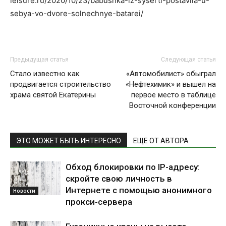
leisure.ru/2020/10/23/babushka-iz-syserti-postavila-u-
sebya-vo-dvore-solnechnye-batarei/
Предыдущая статья
Следующая статья
Стало известно как
«Автомобилист» обыграл
продвигается строительство
«Нефтехимик» и вышел на
храма святой Екатерины
первое место в таблице
Восточной конференции
ЭТО МОЖЕТ БЫТЬ ИНТЕРЕСНО
ЕЩЕ ОТ АВТОРА
Обход блокировки по IP-адресу:
скройте свою личность в
Интернете с помощью анонимного
Новости
прокси-сервера