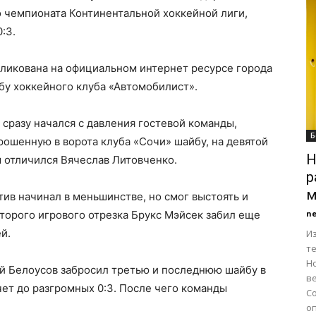
о чемпионата Континентальной хоккейной лиги,
:3.
ликована на официальном интернет ресурсе города
бу хоккейного клуба «Автомобилист».
 сразу начался с давления гостевой команды,
Б
рошенную в ворота клуба «Сочи» шайбу, на девятой
Н
 отличился Вячеслав Литовченко.
р
м
ив начинал в меньшинстве, но смог выстоять и
второго игрового отрезка Брукс Мэйсек забил еще
n
й.
Из
т
Н
ий Белоусов забросил третью и последнюю шайбу в
в
чет до разгромных 0:3. После чего команды
С
оп