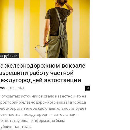
ез рубрики
а железнодорожном вокзале
азрешили работу частной
еждугородней автостанции
ews
-
08.10.2021
0
 открытых источников стало известно, что на
ерритории железнодорожного вокзала города
овосибирска теперь свою деятельность будет
ести частная междугородняя автостанция.
оответствующая информация была
убликована на...