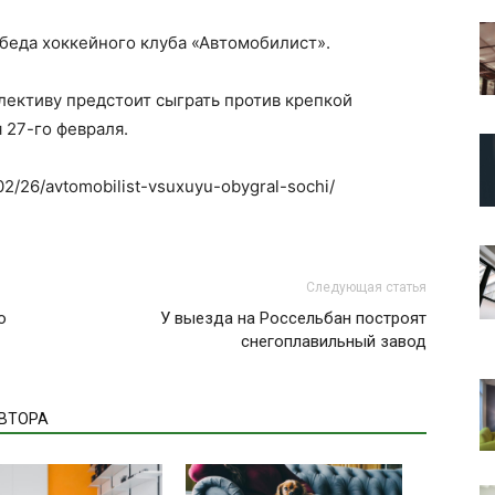
обеда хоккейного клуба «Автомобилист».
ективу предстоит сыграть против крепкой
 27-го февраля.
/02/26/avtomobilist-vsuxuyu-obygral-sochi/
Следующая статья
о
У выезда на Россельбан построят
снегоплавильный завод
АВТОРА