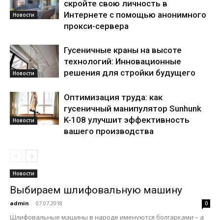
скройте свою личность в
Интернете с помощью анонимного
Новости
прокси-сервера
Гусеничные краны на высоте
технологий: Инновационные
решения для стройки будущего
Новости
Оптимизация труда: как
гусеничный манипулятор Sunhunk
K-108 улучшит эффективность
Новости
вашего производства
Новости
Выбираем шлифовальную машину
admin
-
07.07.2018
0
Шлифовальные машины в народе именуются болгарками – а