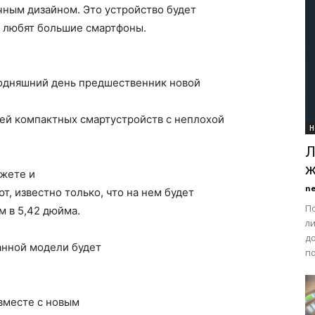
чным дизайном. Это устройство будет
е любят большие смартфоны.
годняшний день предшественник новой
ей компактных смартустройств с неплохой
Н
Л
ж
жете и
n
, известно только, что на нем будет
П
 в 5,42 дюйма.
л
д
анной модели будет
по
 вместе с новым