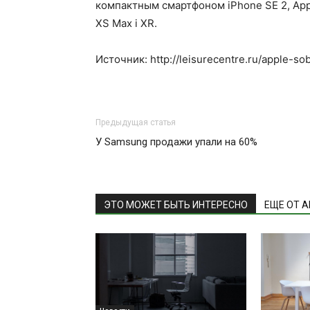
компактным смартфоном iPhone SE 2, App
XS Max і XR.
Источник: http://leisurecentre.ru/apple-so
Предыдущая статья
У Samsung продажи упали на 60%
ЭТО МОЖЕТ БЫТЬ ИНТЕРЕСНО
ЕЩЕ ОТ 