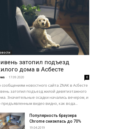
овости
ивень затопил подъезд
илого дома в Асбесте
ews
-
17.09.2020
0
о сообщениям новостного сайта ZNAK в Асбесте
ивень затопил подъезд жилой девятиэтажного
ома. Значительные осадки начались вечером, и
 предъявленным видео видно, как вода...
Популярность браузера
Chrome снизилась до 70%
19.04.2019