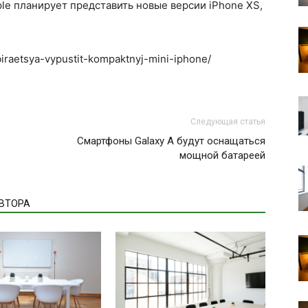
le планирует представить новые версии iPhone XS,
biraetsya-vypustit-kompaktnyj-mini-iphone/
Следующая статья
Смартфоны Galaxy A будут оснащаться
мощной батареей
АВТОРА