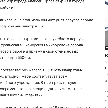
 что мэр города Алексей Орлов открыл в городе
районе.
ликована на официальном интернет ресурсе города
ородской администрации.
тствовал на открытии нового учебного корпуса
 Уральская в Пионерском микрорайоне города.
Н
ово в работе и приему в свои стены новых
В
ь порядка 550-ти.
з
н
составляет без малого 13,5 тысяч квадратных
n
пус в полной мере соответствует всем
Из
чебного учреждения. В нем присутствуют
Е
современные реакреации для занимательного
а
ания школьных занятий.
р
С
оп
а отметил, что новый корпус 35 гимназии важен и