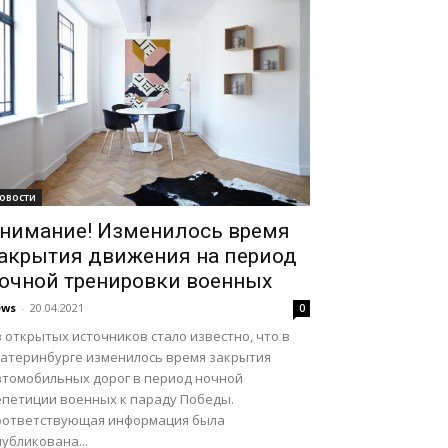
овости
нимание! Изменилось время
акрытия движения на период
очной тренировки военных
ews
-
20.04.2021
0
 открытых источников стало известно, что в
катеринбурге изменилось время закрытия
втомобильных дорог в период ночной
епетиции военных к параду Победы.
оответствующая информация была
убликована...